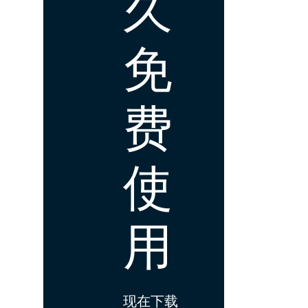
久
免
费
使
用
现在下载