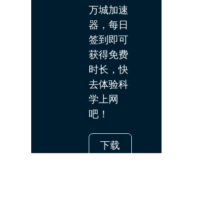
万城加速
器，每日
签到即可
获得免费
时长，快
去体验科
学上网
吧！
下载
App